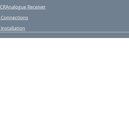
CRAnalogue Receiver
 Connections
 Installation
.3 Audio/Video settings
.3.1 Image format TV set:
.3.2 Language (Audio signal)
.3.3 SCART mode
Fig. 5-8)
.4.3 Additional Settings
 Operation
.2.3.1 Selecting a list
.3 Volume control