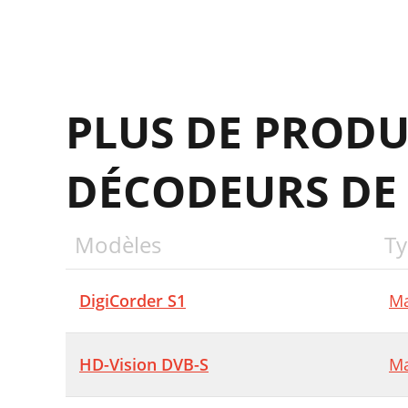
6
6
6
PLUS DE PRODU
6
7
DÉCODEURS DE 
7
7
Modèles
Ty
7
7
DigiCorder S1
Ma
7
7
HD-Vision DVB-S
Ma
(