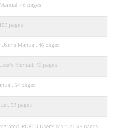
 Manual,
46 pages
31
32
102 pages
32
33
 User's Manual,
46 pages
34
34
User's Manual,
46 pages
35
36
anual,
54 pages
37
38
nual,
92 pages
38
38
tegrated IRDETO User's Manual,
46 pages