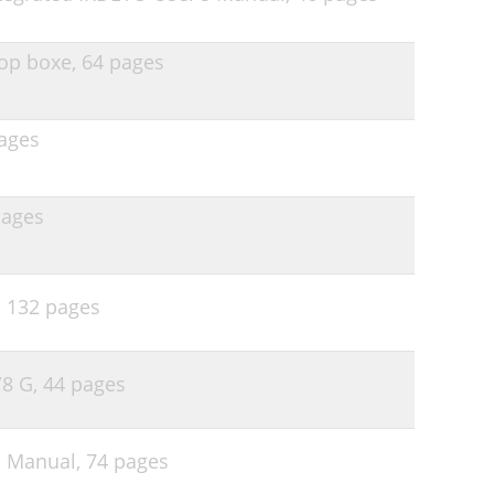
38
38
top boxe,
64 pages
39
40
ages
43
pages
45
47
49
,
132 pages
50
/8 G,
44 pages
s Manual,
74 pages