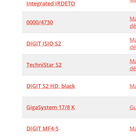
Integrated IRDETO
(
1
Ma
0000/4730
dé
8
9
Ma
DIGIT ISIO S2
dé
1
1
Ma
TechniStar S2
dé
1
1
DIGIT S2 HD, black
Ma
F
GigaSystem 17/8 K
Gu
DIGIT MF4-S
Ma