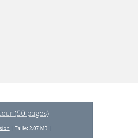
teur (50 pages)
sion
| Taille: 2.07 MB |