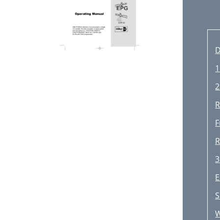
D
1
2
R
F
R
3
E
S
W