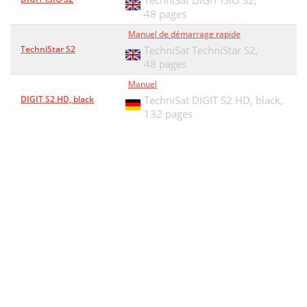
TechniSat DIGIT ISIO S2,
48 pages
Manuel de démarrage rapide
TechniStar S2
TechniSat TechniStar S2,
48 pages
Manuel
DIGIT S2 HD, black
TechniSat DIGIT S2 HD, black,
132 pages