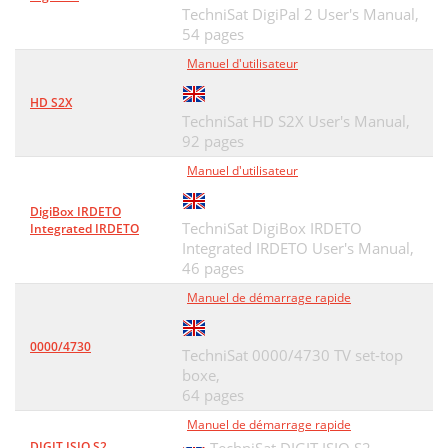
TechniSat DigiPal 2 User's Manual,
54 pages
Manuel d'utilisateur
HD S2X
TechniSat HD S2X User's Manual,
92 pages
Manuel d'utilisateur
DigiBox IRDETO
TechniSat DigiBox IRDETO
Integrated IRDETO
Integrated IRDETO User's Manual,
46 pages
Manuel de démarrage rapide
0000/4730
TechniSat 0000/4730 TV set-top
boxe,
64 pages
Manuel de démarrage rapide
DIGIT ISIO S2