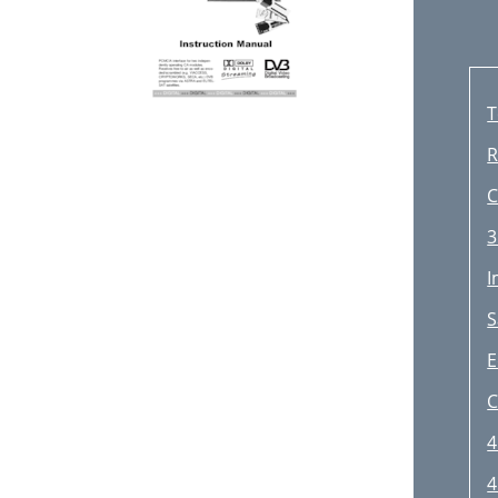
T
R
C
3
I
S
E
C
4
4