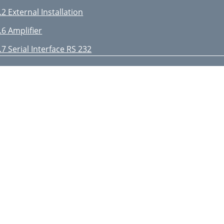
.2 External Installation
.6 Amplifier
.7 Serial Interface RS 232
 Installation
.1 OSD Language
.2 Basic Settings
.3 Audio/Video Settings
.2 Programme Selection
 Operation
.1 Switching on and off
.4 Adjusting sound volume
.6 TV/Radio selection