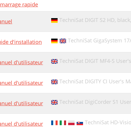
marrage rapide
TechniSat DIGIT S2 HD, black
nuel
TechniSat GigaSystem 17
ide d'installation
TechniSat DIGIT MF4-S User'
nuel d'utilisateur
TechniSat DIGITY CI User's 
nuel d'utilisateur
TechniSat DigiCorder S1 Use
nuel d'utilisateur
TechniSat HD-Visi
nuel d'utilisateur