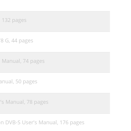
,
132 pages
/8 G,
44 pages
s Manual,
74 pages
Manual,
50 pages
r's Manual,
78 pages
on DVB-S User's Manual,
176 pages