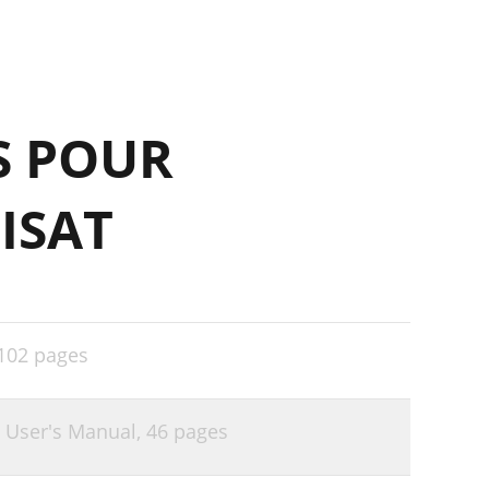
23
23
24
S POUR
24
24
ISAT
25
26
29
30
102 pages
31
31
 User's Manual,
46 pages
32