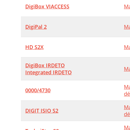
7
DigiBox VIACCESS
Ma
7
7
DigiPal 2
Ma
8
HD S2X
Ma
9
1
DigiBox IRDETO
Ma
S
Integrated IRDETO
S
Ma
0000/4730
S
dé
V
Ma
DIGIT ISIO S2
dé
Ma