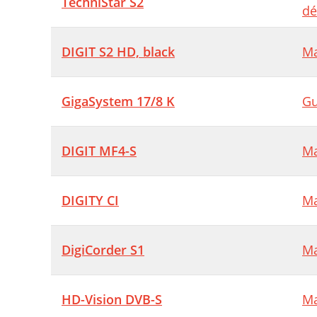
TechniStar S2
dé
DIGIT S2 HD, black
Ma
GigaSystem 17/8 K
Gu
DIGIT MF4-S
Ma
DIGITY CI
Ma
DigiCorder S1
Ma
HD-Vision DVB-S
Ma