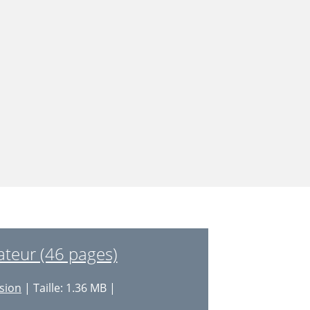
ateur (46 pages)
sion
| Taille: 1.36 MB |