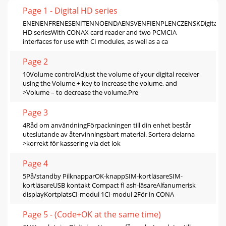
Page 1 - Digital HD series
ENENENFRENESENITENNOENDAENSVENFIENPLENCZENSKDigital
HD seriesWith CONAX card reader and two PCMCIA
interfaces for use with CI modules, as well as a ca
Page 2
10Volume controlAdjust the volume of your digital receiver
using the Volume + key to increase the volume, and
>Volume – to decrease the volume.Pre
Page 3
4Råd om användningFörpackningen till din enhet består
uteslutande av återvinningsbart material. Sortera delarna
>korrekt för kassering via det lok
Page 4
5På/standby PilknapparOK-knappSIM-kortläsareSIM-
kortläsareUSB kontakt Compact ﬂ ash-läsareAlfanumerisk
displayKortplatsCI-modul 1CI-modul 2För in CONA
Page 5 - (Code+OK at the same time)