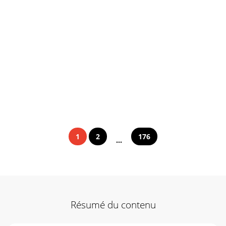
1
2
176
...
Résumé du contenu