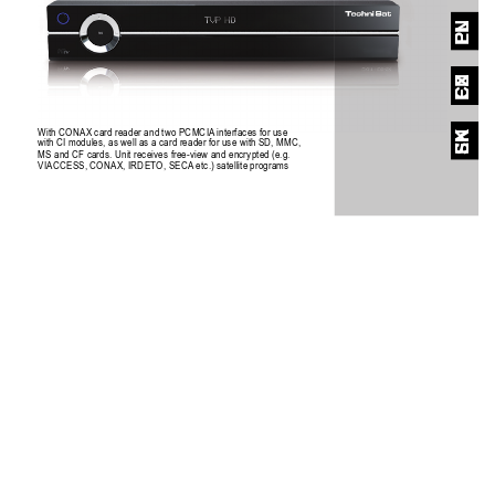
EN
PL
EN
CZ
With CONAX card reader and two PCMCIA
 interfaces for use 
EN
SK
with CI modules, as well as a card reader for use with SD, MMC, 
MS and CF cards. Unit receives free-view and encrypted (e.g. 
VIACCESS, CONAX, IRDETO, SECA
 etc.) satellite programs