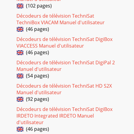
hakuAlaikäistensuojaaminenOhjelmaopasMaaAikavyöhykePäivämää
(102 pages)
kellonaika
Décodeurs de télévision TechniSat
Page 19
TechniBox VIACAM Manuel d'utilisateur
3SisällysluetteloHävitysohje ...
(46 pages)
Page 20
Décodeurs de télévision TechniSat DigiBox
VIACCESS Manuel d'utilisateur
4HävitysohjeLaitteen pakkaus on valmistettu täysin
kierrätettävästä materiaalista. Lajittele materiaalit
(46 pages)
>asianmukaisesti ja hävitä ne paikallista
Décodeurs de télévision TechniSat DigiPal 2
Page 21
Manuel d'utilisateur
(54 pages)
5Päällä/valmiustilassaNuolinäppäimetOK-painikeSIM-
kortinlukijaSIM-kortinlukijaUSB-liitin Compact ﬂ ash -
Décodeurs de télévision TechniSat HD S2X
kortinlukijaAakkosnumeerinen näyttöKorttipaikk
Manuel d'utilisateur
(92 pages)
Page 22 - Magnétoscope
6VerkkoliitäntäDigitaalinen vastaanotin tulee kytkeä
Décodeurs de télévision TechniSat DigiBox
sähköverkkoon vasta sitten, kun kaikki sen lisävarusteet on
IRDETO Integrated IRDETO Manuel
kytketty virheettömästi laitteeseen.
d'utilisateur
(46 pages)
Page 23