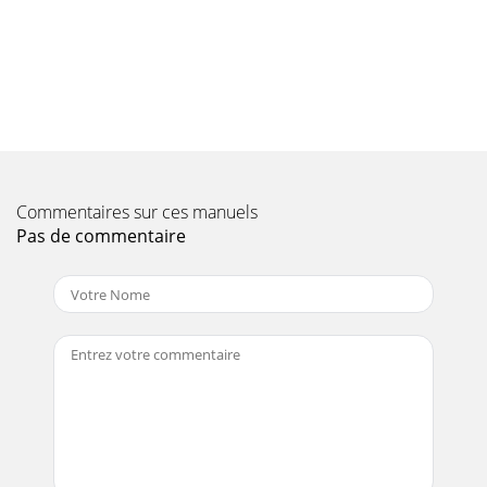
Page 10
11Tryck på den blå funktionsknappen för NAV-menyn.
>Använd pilknapparna för upp/ned för att markera raden
Musik. >Genom att trycka på OK, visas
Page 11
12MP3-uppspelningslägeFörutom det normala
uppspelningsläget ﬁ nns följande Functions tillgängliga:-
Commentaires sur ces manuels
Slumpvis uppspelning av alla spår i vald mapp- Upp
Pas de commentaire
Page 12
13BildspelDet går att de bilder i form av ett bildspel. Den här
funktionen låter dig se bilder automatiskt en efter en på
skärmen.Använd pilknapparna
Page 13
11Press the blue function key NAV Menu. >Use the arrow
keys up/down to highlight the line Music. >By pressing OK,
the selection of the source me
Page 14