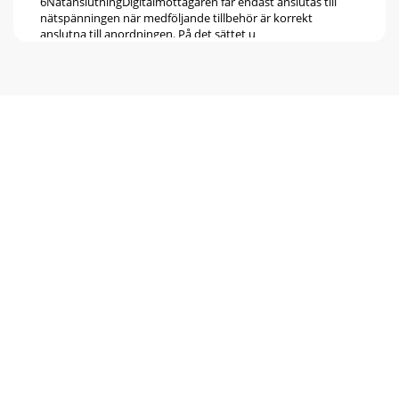
6NätanslutningDigitalmottagaren får endast anslutas till
nätspänningen när medföljande tillbehör är korrekt
anslutna till anordningen. På det sättet u
Page 6
7Videobandspelare (VCR)f. Anslut videospelaren till SCART-
uttag VCR. Under uppspelning matar videospelaren en
signalspänning via SCART till digitalmot
Page 7
8Position B/Alternativ BAnvänd pilknapparna för upp/ned
för att markera den satellit du vill ta emot på DiSEqC
>inställningsposition B/Alternativ
Page 8
9När du anger ett kanalnummer bestående av ﬂ era siffror
har du ca 3 sekunder efter varje knapptryckning på dig att
slutföra inmatningen. Om du vill a
Page 9
10VolymkontrollJustera volymen på digitalmottagaren med
knappen Volym + för att öka volymen, och knap- >pen
Volym - för att sänka den.Tryck på Mute