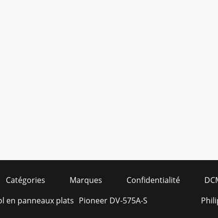
Catégories
Marques
Confidentialité
DC
l en panneaux plats
Pioneer DV-575A-S
Phil