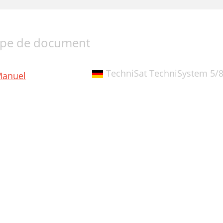
pe de document
TechniSat TechniSystem 5/
anuel