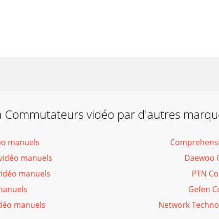
a Commutateurs vidéo par d'autres marqu
éo manuels
Comprehensi
vidéo manuels
Daewoo 
vidéo manuels
PTN Co
manuels
Gefen C
déo manuels
Network Techno