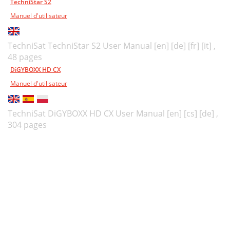
TechniStar S2
9.3.5 Setting tags
32
Manuel d'utilisateur
9.3.6 Jump to tags
33
TechniSat TechniStar S2 User Manual [en] [de] [fr] [it] ,
9.3.7 Ending playback
33
48 pages
10 Troubleshooting guide
34
DiGYBOXX HD CX
Manuel d'utilisateur
TechniSat DiGYBOXX HD CX User Manual [en] [cs] [de] ,
304 pages