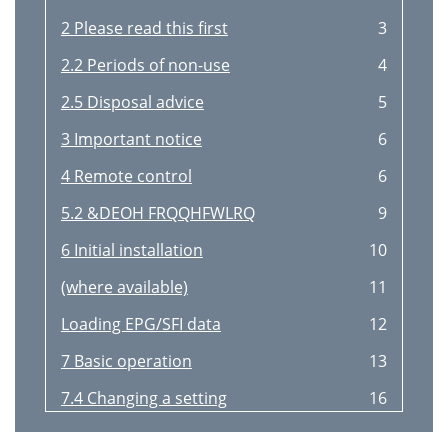
2 Please read this first
3
2.2 Periods of non-use
4
2.5 Disposal advice
5
3 Important notice
6
4 Remote control
6
5.2 &DEOH FRQQHFWLRQ
9
6 Initial installation
10
(where available)
11
Loading EPG/SFI data
12
7 Basic operation
13
7.4 Changing a setting
16
7.4.3 Entering numbers
17