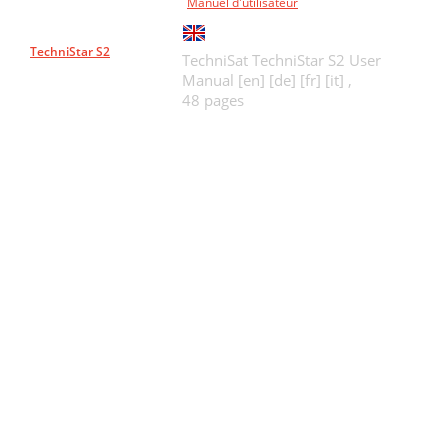
Manuel d'utilisateur
7.15.1 Loading EPG data
68
7.15.5.2.2 Timer menu
70
TechniStar S2
TechniSat TechniStar S2 User
Manual [en] [de] [fr] [it] ,
7.15.5.5 EPG/SFI search
71
48 pages
7.15.5.6 Deactivating EPG/SFI
71
7.17 Recording timer
71
7.17.2 Timer review
72
7.18 Function selection
72
7.19 MP3 ﬁ le playback
72
7.20 Viewing images
74
7.20.6 Playlist
76
7.20.6.1 Creating playlists
76
7.21 Playback of ﬁ lms
76