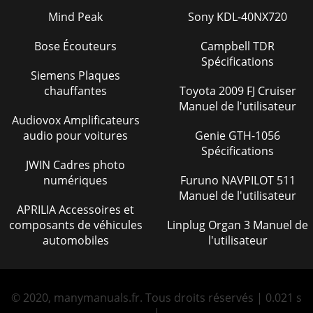
Mind Peak
Sony KDL-40NX720
7.21 Filmek lejátszása
127
Bose Écouteurs
7.21.1 Szünet / Állókép
Campbell TDR
127
Spécifications
7.21.3 A lejátszás befejezése
128
Siemens Plaques
chauffantes
Toyota 2009 FJ Cruiser
8 DVR üzemmód
128
Manuel de l'utilisateur
Audiovox Amplificateurs
8.1 Adathordozók kezelése
128
audio pour voitures
Genie GTH-1056
8.2.2 Felvétel időzítővel
130
Spécifications
JWIN Cadres photo
8.2.3 Időeltolódás funkció
130
numériques
Furuno NAVPILOT 511
Manuel de l'utilisateur
8.4.1.3.10 Video zoom
135
APRILIA Accessoires et
composants de véhicules
Linplug Organ 3 Manuel de
8.4.1.3.10 Videó zoom
135
automobiles
l'utilisateur
8.4.2.1 Másolás
135
9.3.1.1 PIN lekérdezés mód
140
© 2020, manymanuals.fr. Tous droits réservés | 0.021 s
9.3.1.2 A PIN megváltoztatása
140