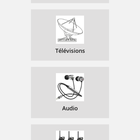
9.3.1.3 Access restriction
89
9.3.2.2.3 PIN query mode
92
9.3.2.2.4 Changing the PIN
92
9.3.2.2.5 Service lock
92
9.4 Channel search
93
Télévisions
9.4.1 After the scanning
93
9.5 Service settings
94
9.5.2 Delete all programmes
94
9.5.3 Updating software
94
9.7 Technical Speciﬁ cation
96
Audio
1 Tartalomjegyzék
100
2 Biztonsági utasítások
104