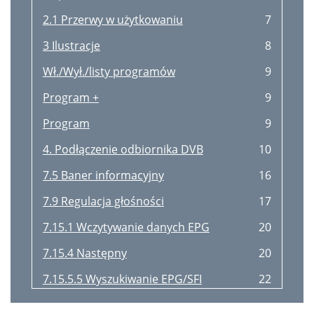
2.1 Przerwy w użytkowaniu
7
3 Ilustracje
8
Wł./Wył./listy programów
9
Program +
9
Program
9
4. Podłączenie odbiornika DVB
10
7.5 Baner informacyjny
16
7.9 Regulacja głośności
17
7.15.1 Wczytywanie danych EPG
20
7.15.4 Następny
20
7.15.5.5 Wyszukiwanie EPG/SFI
22
7.15.5.6 Wyłączanie EPG/SFI
22