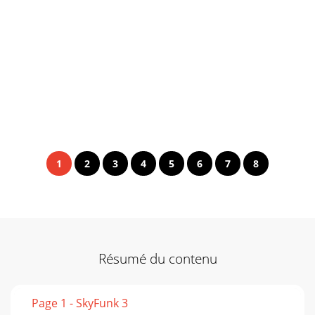
1
2
3
4
5
6
7
8
Résumé du contenu
Page 1 - SkyFunk 3