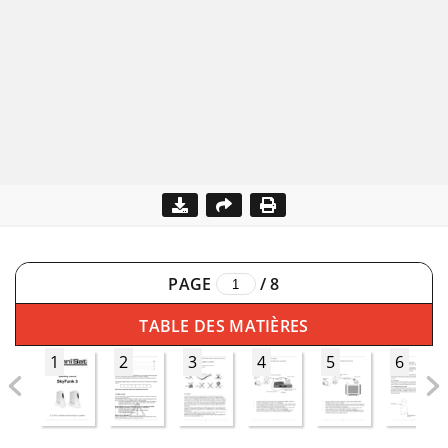
PAGE
/
8
TABLE DES MATIÈRES
1
2
3
4
5
6
bed_anl_SkyFunk3_engl.qxd  25.09.03  09:07  Seite 1