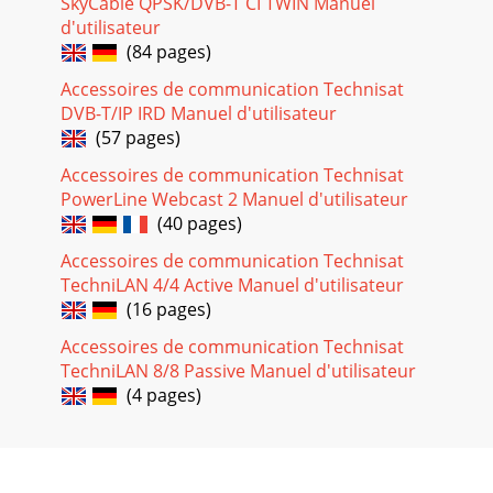
SkyCable QPSK/DVB-T CI TWIN Manuel
die Verwendung einer Satman 6
d'utilisateur
(84 pages)
Page 24
9 DE Stammleitungenz.B. im TreppenhausVHFUKWUHFpro
Accessoires de communication Technisat
Wohnung mehrereTeilnehmer
DVB-T/IP IRD Manuel d'utilisateur
möglich4vorherneuTS12Stich-
(57 pages)
abzweigerSplitterKabelanschlussSplitterStic
Accessoires de communication Technisat
PowerLine Webcast 2 Manuel d'utilisateur
(40 pages)
Accessoires de communication Technisat
TechniLAN 4/4 Active Manuel d'utilisateur
(16 pages)
Accessoires de communication Technisat
TechniLAN 8/8 Passive Manuel d'utilisateur
(4 pages)