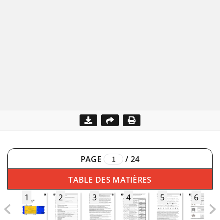
PAGE
/
24
TABLE DES MATIÈRES
1
2
3
4
5
6