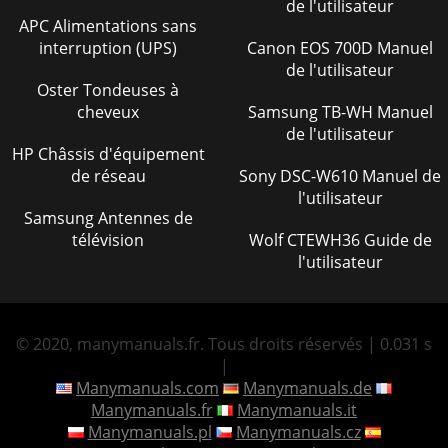
de l'utilisateur
APC Alimentations sans
interruption (UPS)
Canon EOS 700D Manuel
de l'utilisateur
Oster Tondeuses à
cheveux
Samsung TB-WH Manuel
de l'utilisateur
HP Châssis d'équipement
de réseau
Sony DSC-W610 Manuel de
l'utilisateur
Samsung Antennes de
télévision
Wolf CTEWH36 Guide de
l'utilisateur
© 2020, manymanuals.fr. Tous droits réservés | 0.031 s
|
Manymanuals.com
Manymanuals.de
Manymanuals.fr
Manymanuals.it
Manymanuals.pl
Manymanuals.cz