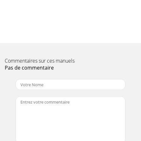
18 DE • eine leere Datei (0kB, Datei ohne .extention) mit dem
Namen „dbdump“ auf dem Stick anlegen, • Empfänger, von
dem die Einstellungen kopiert
Page 11 - 6mm 12mm
19 DE 9 Hinweise für größere Anlagen Verteilanlagen für
Satelliten- und Breitbandkabel- (bzw. terrestrische) Signale
mit mehr als 24 Anschlussste
Commentaires sur ces manuels
Page 12
Pas de commentaire
2 DE Inhalt 1 Verwendungszweck und Besonderheiten... 3 2
Si
Page 13
20 DE Vermeiden Sie Übersteuerungen sowie ein Absinken
unter den Minimalpegel an der Dose, siehe Tabelle 3. Der
Eingangssignalbereich eines Empfän
Page 14
21 DE 10 Technische Daten TechniSelect 12, Artikelnummer
0000/3299 Zahl der Eingänge 4x Satellit (0,95…2,15 GHz), 1x
Terrestrik (80...790 MHz),