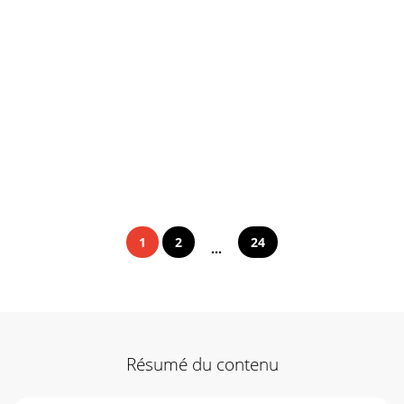
1
2
24
...
Résumé du contenu