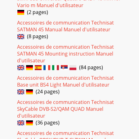
Vario m Manuel d'utilisateur
4 DE Ein evtl. notwendiger Eingriff sollte nur von geschultem
Personal ausgeführt werden. In folgenden Fällen sollten Sie
(2 pages)
das Gerät vom Netz trenne
Accessoires de communication Technisat
Page 20
SATMAN 45 Manual Manuel d'utilisateur
(8 pages)
5 DE 4 Das Gerät Die allgemeine Beschreibung des Gerätes
finden Sie unter Punkt 1. Nachfolgende Darstellung zeigt die
Accessoires de communication Technisat
Funktionsweise des TechniS
SATMAN 45 Mounting instruction Manuel
Page 21 - 10 Technische Daten
d'utilisateur
(84 pages)
6 DE 5 Zubehör Alle Dosen, Verteiler und Verstärker müssen
tauglich für den Sat-ZF-Bereich sein und einen DC- Durchlass
Accessoires de communication Technisat
besitzen. Der DC-Durchlas
Base unit BS4 Light Manuel d'utilisateur
Page 22 - 11 Fehlersuchhilfen
(24 pages)
7 DE 5.5 Stichabzweiger Viele handelsübliche Stichabzweiger,
Accessoires de communication Technisat
so auch die obigen, haben keinen DC-Durchlass im
SkyCable DVB-S2/QAM QUAD Manuel
Abzweigpfad. Da ein DC-Durc
d'utilisateur
Page 23
(36 pages)
8 DE 6 Montage Die Montage von kleinen Anlagen ist einfach
Accessoires de communication Technisat
und kann vom Laien durchgeführt werden. • Wir empfehlen