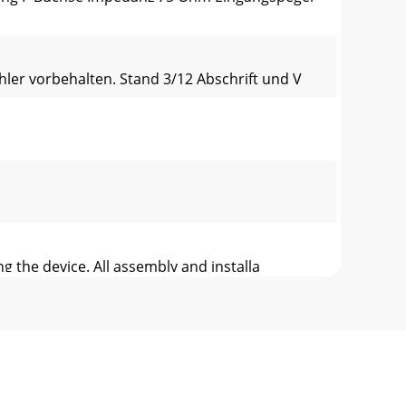
hler vorbehalten. Stand 3/12 Abschrift und V
g the device. All assembly and installa
ould only be installed in rooms where the
ccepts SkyCable cards for professional sa