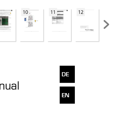
10
11
12
13
DE 
nual 
EN 