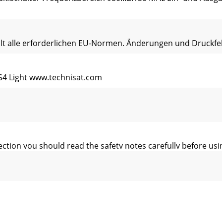
üllt alle erforderlichen EU-Normen. Änderungen und Druckfe
BS4 Light www.technisat.com
ction you should read the safety notes carefully before usin
t it from lightning, rain and solar radiation. The device sh
950) base unit The TechniNet BS4 Light is a base unit that a