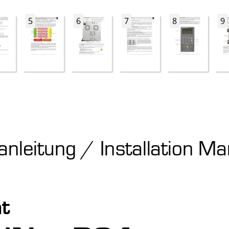
5
6
7
8
9
leitung / Installation Ma
t 