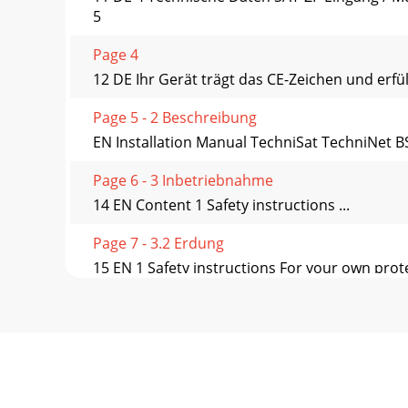
5
Page 4
12 DE Ihr Gerät trägt das CE-Zeichen und erf
Page 5 - 2 Beschreibung
EN Installation Manual TechniSat TechniNet 
Page 6 - 3 Inbetriebnahme
14 EN Content 1 Safety instructions ...
Page 7 - 3.2 Erdung
15 EN 1 Safety instructions For your own prote
Page 8
16 EN ⇒ Only use the device indoors, to protec
Page 9
17 EN 2 Description 2.1 TechniNet BS4 (0000/5