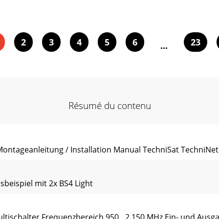
2
3
4
5
6
23
...
Résumé du contenu
ntageanleitung / Installation Manual TechniSat TechniNet
nsbeispiel mit 2x BS4 Light
Multischalter Frequenzbereich 950…2.150 MHz Ein- und Aus