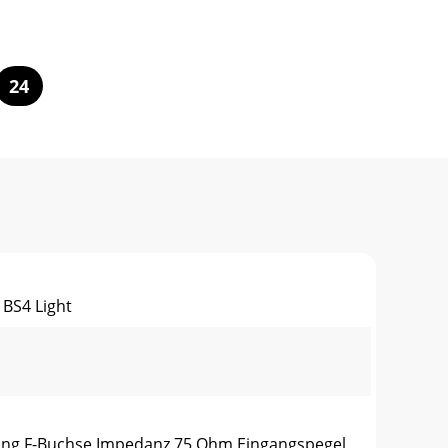
24
 BS4 Light
gang F-Buchse Impedanz 75 Ohm Eingangspegel