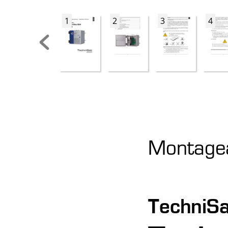
1
2
3
4
Montagean
TechniSa