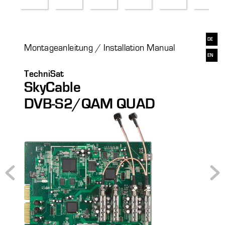
MONT_SkyCable_DVB-S2_QAM_QUAD_DE_EN_print.doc                                   09.08.2012   08:55   Seite 1
DE 
Montageanleitung / Installation Manual 
EN 
TechniSat 
SkyCable 
DVB-S2/QAM QUAD 