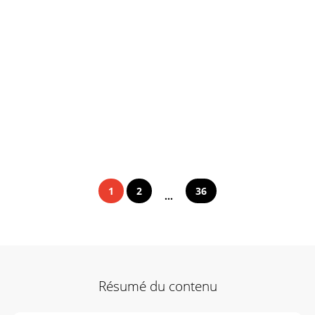
1
2
36
...
Résumé du contenu