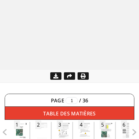
PAGE
/
36
TABLE DES MATIÈRES
1
2
3
4
5
6