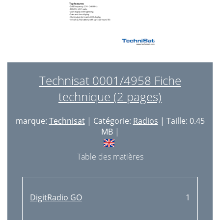
Technisat 0001/4958 Fiche
technique (2 pages)
marque:
Technisat
| Catégorie:
Radios
| Taille: 0.45
MB |
Table des matières
DigitRadio GO
1