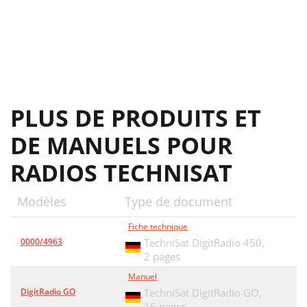
PLUS DE PRODUITS ET
DE MANUELS POUR
RADIOS TECHNISAT
Modèles
Type de document
Fiche technique
0000/4963
TechniSat DigitRadio 450,
2 pages
Manuel
DigitRadio GO
TechniSat DigitRadio GO,
16 pages