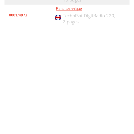
Fiche technique
0001/4973
TechniSat DigitRadio 220,
2 pages