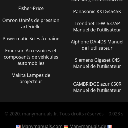
Fisher-Price
Panasonic KXTG454SK
Omron Unités de pression
Trendnet TEW-637AP
artérielle
Manuel de l'utilisateur
Powermatic Scies à chaîne
Aiphone DA-4DS Manuel
de l'utilisateur
Emerson Accessoires et
composants de véhicules
Siemens Gigaset C45
automobiles
Manuel de l'utilisateur
Makita Lampes de
projecteur
CAMBRIDGE azur 650R
Manuel de l'utilisateur
© 2020, manymanuals.fr. Tous droits réservés | 0.023 s
|
Manymanuals.com
Manymanuals.de