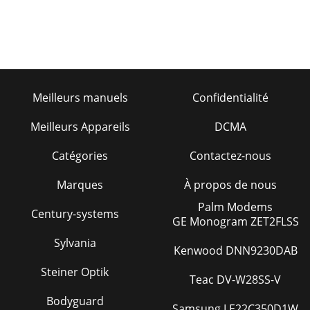
Meilleurs manuels
Confidentialité
Meilleurs Appareils
DCMA
Catégories
Contactez-nous
Marques
À propos de nous
Palm Modems
Century-systems
GE Monogram ZET2FLSS
Sylvania
Kenwood DNN9230DAB
Steiner Optik
Teac DV-W28SS-V
Bodyguard
Samsung LE22C350D1W