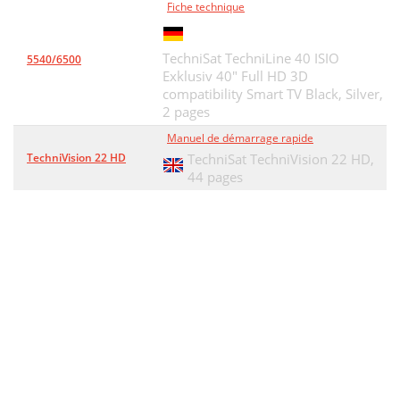
Fiche technique
TechniSat TechniLine 40 ISIO
5540/6500
Exklusiv 40" Full HD 3D
compatibility Smart TV Black, Silver,
2 pages
Manuel de démarrage rapide
TechniVision 22 HD
TechniSat TechniVision 22 HD,
44 pages