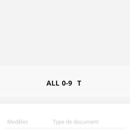
ALL
0-9
T
Modèles
Type de document