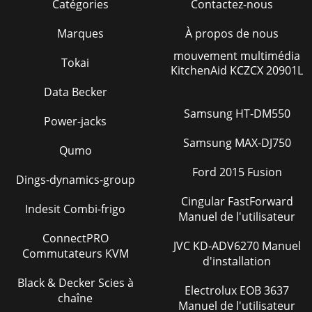
Catégories
Contactez-nous
Marques
À propos de nous
mouvement multimédia
Tokai
KitchenAid KCZCX 20901L
Data Becker
Samsung HT-DM550
Power-jacks
Samsung MAX-DJ750
Qumo
Ford 2015 Fusion
Dings-dynamics-group
Cingular FastForward
Indesit Combi-frigo
Manuel de l'utilisateur
ConnectPRO
JVC KD-ADV6270 Manuel
Commutateurs KVM
d'installation
Black & Decker Scies à
Electrolux EOB 3637
chaîne
Manuel de l'utilisateur