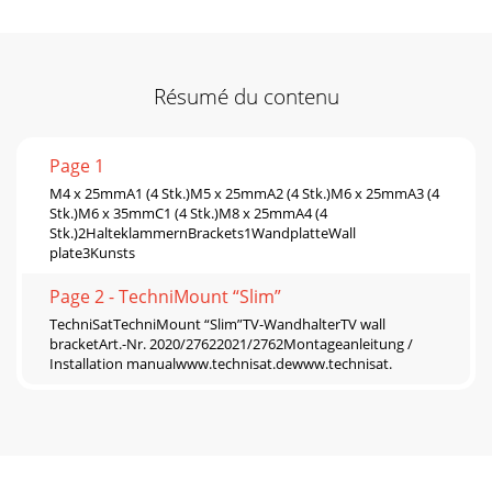
Résumé du contenu
Page 1
M4 x 25mmA1 (4 Stk.)M5 x 25mmA2 (4 Stk.)M6 x 25mmA3 (4
Stk.)M6 x 35mmC1 (4 Stk.)M8 x 25mmA4 (4
Stk.)2HalteklammernBrackets1WandplatteWall
plate3Kunsts
Page 2 - TechniMount “Slim”
TechniSatTechniMount “Slim”TV-WandhalterTV wall
bracketArt.-Nr. 2020/27622021/2762Montageanleitung /
Installation manualwww.technisat.dewww.technisat.