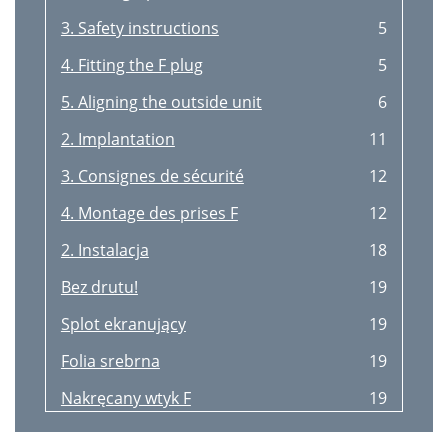
3. Safety instructions
5
4. Fitting the F plug
5
5. Aligning the outside unit
6
2. Implantation
11
3. Consignes de sécurité
12
4. Montage des prises F
12
2. Instalacja
18
Bez drutu!
19
Splot ekranujący
19
Folia srebrna
19
Nakręcany wtyk F
19
2. Montage
25