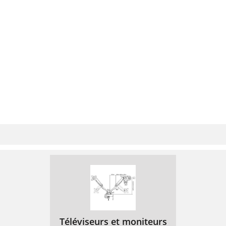
3. Техника безопасности
68
4. Установка F-штекера
68
2. Installasjon
74
3. Sikkerhetsanvisninger
75
4. Montering av F-kontakten
75
2. Uppbyggnad
81
3. Säkerhetsanvisningar
82
5. Rikta utomhusenheten
83
1. Ulkoyksikön asennus
86
2. Pystytys
88
3. Turvallisuusohjeet
89
4. F-pistokkeen asennus
89
Téléviseurs et moniteurs