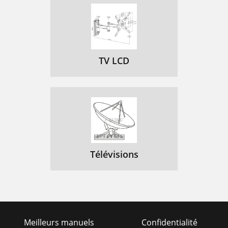
4. F fişlerinin montajı
110
5. Dış ünitenin hizalanması
111
1. Külső egység szerelése
114
TV LCD
2. Felszerelés
116
3. Biztonsági utasítások
117
4. Az F dugók szerelése
117
5. A külső egység beállítása
118
1. Montage der Außeneinheit
121
Télévisions
2. Aufbau
123
3. Sicherheitshinweise
124
4. Montage der F-Stecker
124
Meilleurs manuels
Confidentialité