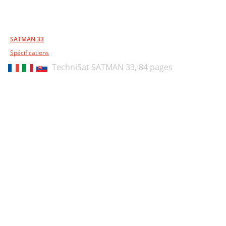
4. Montagem do conector “F”
47
1. Montáž vnější jednotky
51
SATMAN 33
2. Instalace
53
Spécifications
3. Bezpečnostní pokyny
54
TechniSat SATMAN 33,
84 pages
4. Montáž konektoru F
54
5. Vyrovnání vnější jednotky
55
1. Montáž vonkajšej jednotky
58
2. Inštalácia
60
3. Bezpečnostné pokyny
61
4. Montáž konektorov F
61
1. Сборка наружного блока
65
2. Установка
67