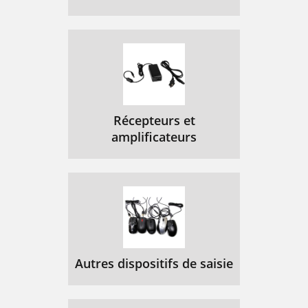
5. Ulkoyksikön suuntaaminen
90
2. Opstilling
95
3. Sikkerhedstips
96
4. Montering af F-stikket
96
1. Namestitev zunanje enote
100
Récepteurs et
2. Postavitev
102
amplificateurs
3. Varnostna opozorila
103
4. Namestitev F-vtičev
103
5. Usmeritev zunanje enote
104
1. Dış ünitenin montajı
107
2. Kurulum
Autres dispositifs de saisie
109
3. Güvenlik uyarıları
110