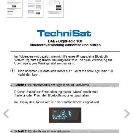
DAB+ DigitRadio 100 
Bluetoothverbindung einrichten und nutzen 
Im Folgenden wird gezeigt, wie mit Hilfe eines iPhones, eine Bluetooth 
Verbindung zum DigitRadio 100 aufgebaut
 wird und diese Verbindung zur 
Übertragung von Musik ge
nutzt werden kann. 
Bitte beachten Sie dass sich immer nur 1 Gerät mit dem DigitRadio 100 
verbinden kann.  
Schritt 1: 
Bluetoothmodus am DigitRadi
o 100 aktivieren……………………….... 

Drücken Sie auf der Fernbedienun
g die mit „Mode“ beschriftete 
Taste 
 oder 
 um den Bluetoothmodus einzuschalten. 
▲
▼
Im Display des Radios wird 
nun der Bluetoothmodus signalisiert. 
Schritt 2:
 Bluetooth am iPhone aktivieren……………………………………..…… 
