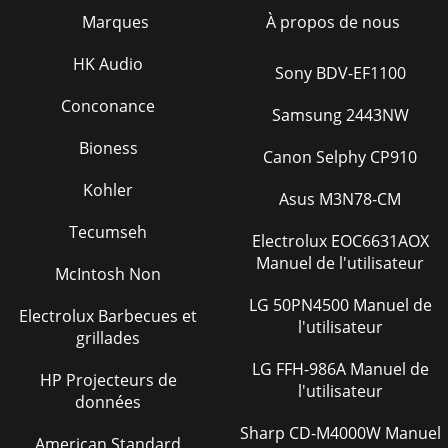
Marques
À propos de nous
HK Audio
Sony BDV-EF1100
Conconance
Samsung 2443NW
Bioness
Canon Selphy CP910
Kohler
Asus M3N78-CM
Tecumseh
Electrolux EOC6631AOX
Manuel de l'utilisateur
McIntosh Non
LG 50PN4500 Manuel de
Electrolux Barbecues et
l'utilisateur
grillades
LG FFH-986A Manuel de
HP Projecteurs de
l'utilisateur
données
Sharp CD-M4000W Manuel
American Standard