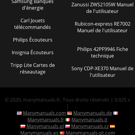
Samsung Banques
Zanussi ZWS2105W Manuel
d'énergie
de l'utilisateur
Carl Jouets
Rubicon-express RE7002
télécommandés
Manuel de l'utilisateur
Philips Écouteurs
Philips 42PF9946 Fiche
Insignia Écouteurs
technique
Tripp Lite Cartes de
Sony CDP-XE370 Manuel de
réseautage
l'utilisateur
© 2020, manymanuals.fr. Tous droits réservés | 0.025 s
|
Manymanuals.com
Manymanuals.de
Manymanuals.fr
Manymanuals.it
Manymanuals.pl
Manymanuals.cz
Manymanuals.es
Manymanuals-pt.com