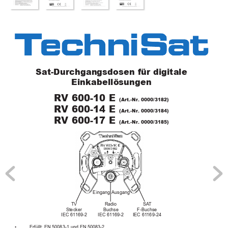
ma_RV 600-xx-E_02082011.qxp  02.08.2011  14:06  Seite 1
Sa
t-Dur
c
hgangsdosen für digitale
Einkabellösungen
R
V 600-10 E 
(Ar
t.-Nr
.
0000/3182)
R
V 600-14 E 
(Ar
t.-Nr
.
0000/3184)
R
V 600-17 E 
(Ar
t.-Nr
.
0000/3185)
Eingang
Ausgang
TV
Radio
SA
T
S
tecker
Buchse
F-Buchse
IEC 61
169-2
IEC 61
169-2
IEC 61
169-24
• 
Erfüllt: EN 50083-1 und EN 50083-2