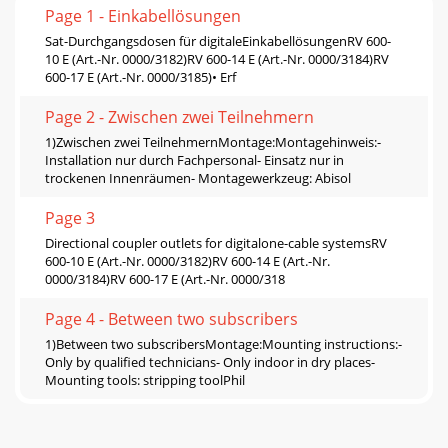
Page 1 - Einkabellösungen
Sat-Durchgangsdosen für digitaleEinkabellösungenRV 600-
10 E (Art.-Nr. 0000/3182)RV 600-14 E (Art.-Nr. 0000/3184)RV
600-17 E (Art.-Nr. 0000/3185)• Erf
Page 2 - Zwischen zwei Teilnehmern
1)Zwischen zwei TeilnehmernMontage:Montagehinweis:-
Installation nur durch Fachpersonal- Einsatz nur in
trockenen Innenräumen- Montagewerkzeug: Abisol
Page 3
Directional coupler outlets for digitalone-cable systemsRV
600-10 E (Art.-Nr. 0000/3182)RV 600-14 E (Art.-Nr.
0000/3184)RV 600-17 E (Art.-Nr. 0000/318
Page 4 - Between two subscribers
1)Between two subscribersMontage:Mounting instructions:-
Only by qualified technicians- Only indoor in dry places-
Mounting tools: stripping toolPhil