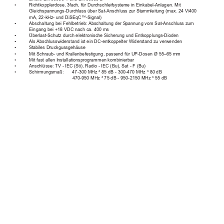
• 
Richtkopplerdose, 3fach, für Durchschleifsysteme in Einkabel-Anlagen. Mit
Gleichspannungs-Durchlass über Sat-Anschluss zur S
tammleitung (max. 24 V/400
mA, 22-kHz- und DiSEqC™-Signal)
• 
Abschaltung bei Fehlbetrieb: 
Abschaltung der S
pannung vom Sat-Anschluss zum
Eingang bei +18 VDC nach ca. 400 ms
• 
Überlast-Schutz durch elektronische Sicherung und Entkopplungs-Dioden
•  
Als 
Abschlusswiderstand ist ein DC-entkoppelter Widerstand zu verwenden
• S
tabiles 
Druckgussgehäuse
• 
Mit Schraub- und Krallenbefestigung, passend für UP-Dosen Ø 55–65 mm
• 
Mit fast allen Installationsprogrammen kombinierbar
• 
Anschlüsse: TV - IEC (S
ti), Radio - IEC (Bu), Sat - F (Bu)
• 
Schirmungsmaß: 
47-300 MHz ³ 85 dB - 300-470 MHz ³ 80 dB
470-950 MHz ³ 75 dB - 950-2150 MHz ³ 55 dB